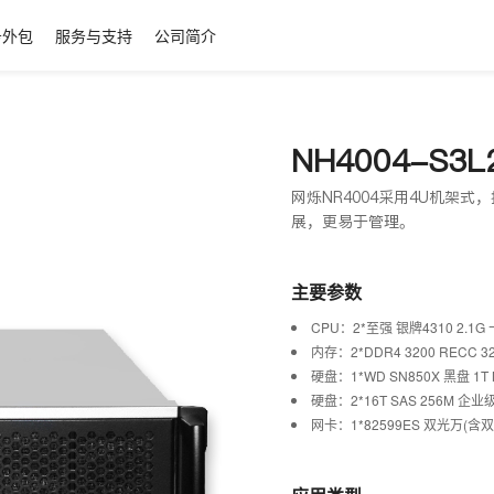
务外包
服务与支持
公司简介
NH4004-S3L
网烁NR4004采用4U机架
展，更易于管理。
主要参数
CPU：2*至强 银牌4310 2.1G 十二
内存：2*DDR4 3200 RECC 3
硬盘：1*WD SN850X 黑盘 1T 
硬盘：2*16T SAS 256M 企业级
网卡：1*82599ES 双光万(含