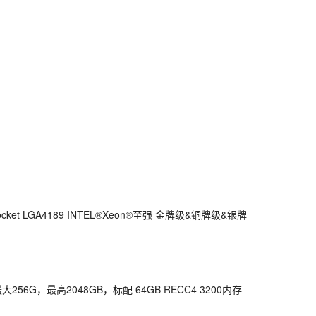
cket LGA4189 INTEL®Xeon®至强 金牌级&铜牌级&银牌
大256G，最高2048GB，标配 64GB RECC4 3200内存