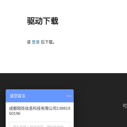
驱动下载
请
登录
后下载。
请您留言
可
成都网烁信息科技有限公司138819
50196