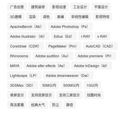
广告创意
建筑装修
影视动漫
工业设计
平面设计
3D建模
渲染
调色
美编
非线性编辑
影视特效
ApacheBench（Ab）
Adobe Photoshop（Ps）
Adobe illustrator （Ai）
Edius（Ed）
i-RAY
v-RAY
Coreldraw（CDR）
PageMaker（Pm）
AutoCAD（CAD）
Rhinoceros
Adobe audition（Au）
Adobe premiere（Pr）
MAYA
Adobe after effects（Ae）
Adobe InDesign（Id）
Lightscape（LP）
Adobe dreamweaver（Dw）
3DSMax（3D）
50M以内
500M以内
1G以内
单屏显示
支持双屏显示
支持三屏显示
炫酷时尚
简洁素雅
经典大气
防尘
静音